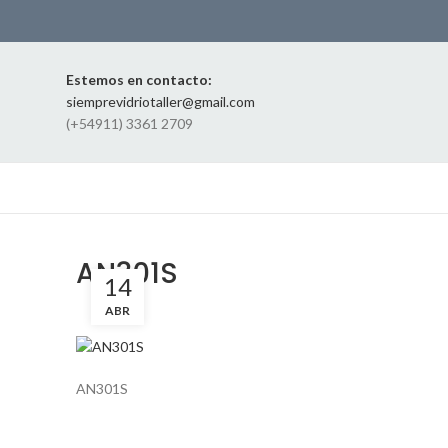
Estemos en contacto:
siemprevidriotaller@gmail.com
(+54911) 3361 2709
AN301S
14
ABR
AN301S