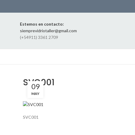
Estemos en contacto:
siemprevidriotaller@gmail.com
(+54911) 3361 2709
SVC001
09
MAY
SVC001