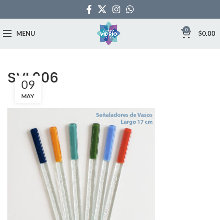
0
MENU
$
0.00
SVL006
09
MAY