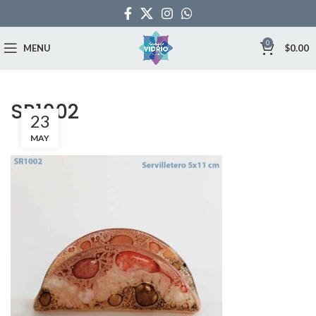
0
MENU
$
0.00
SR1002
23
MAY