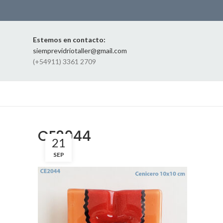
Estemos en contacto:
siemprevidriotaller@gmail.com
(+54911) 3361 2709
CE2044
21
SEP