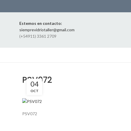
Estemos en contacto:
siemprevidriotaller@gmail.com
(+54911) 3361 2709
PSV072
04
OCT
PSV072