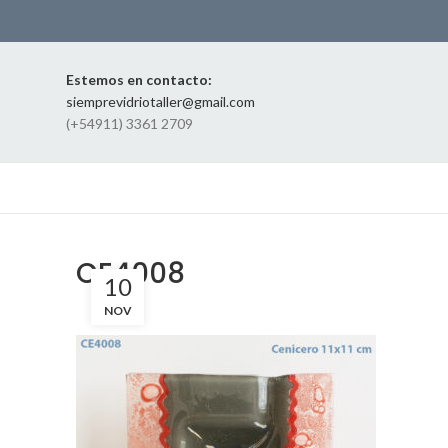
Estemos en contacto:
siemprevidriotaller@gmail.com
(+54911) 3361 2709
CE4008
10
NOV