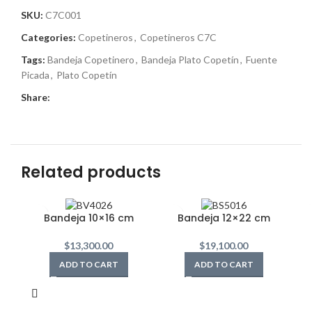
SKU:
C7C001
Categories:
Copetineros
,
Copetineros C7C
Tags:
Bandeja Copetinero
,
Bandeja Plato Copetín
,
Fuente
Picada
,
Plato Copetín
Share:
Related products
Bandeja 10×16 cm
Bandeja 12×22 cm
$
13,300.00
$
19,100.00
ADD TO CART
ADD TO CART