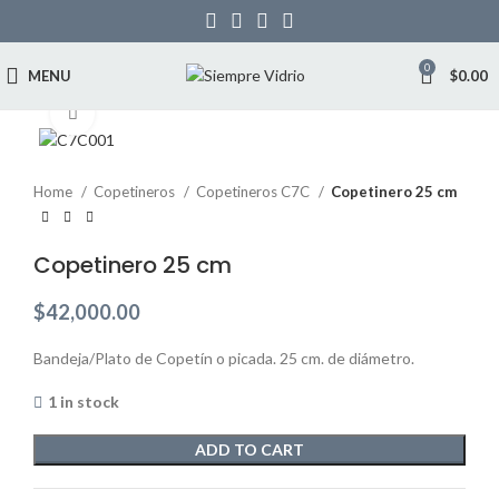
0
MENU
$
0.00
Click to enlarge
Home
Copetineros
Copetineros C7C
Copetinero 25 cm
Copetinero 25 cm
$
42,000.00
Bandeja/Plato de Copetín o picada. 25 cm. de diámetro.
1 in stock
ADD TO CART