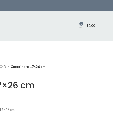
0
$
0.00
 C4R
Copetinero 17×26 cm
17×26 cm
 17×26 cm.