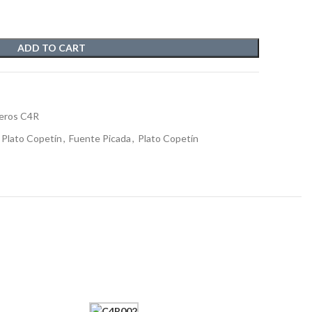
ADD TO CART
eros C4R
 Plato Copetín
,
Fuente Picada
,
Plato Copetín