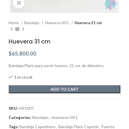
Click to enlarge
Home
Bandejas
Hueveras HV1
Huevera 31 cm
Huevera 31 cm
$
65,800.00
Bandeja/Plato para servir huevos. 31 cm. de diámetro.
1 in stock
ADD TO CART
SKU:
HV1007
Categories:
Bandejas
,
Hueveras HV1
Tags:
Bandeja Copetinero
,
Bandeja Plato Copetín
,
Fuente