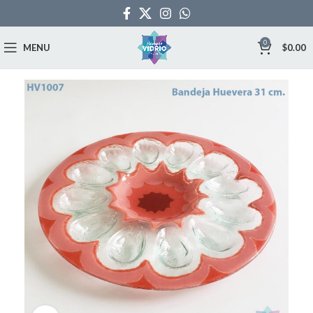
0
MENU
$
0.00