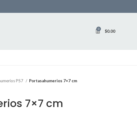
0
$
0.00
humerios PS7
Portasahumerios 7×7 cm
rios 7×7 cm