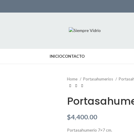
INICIO
CONTACTO
Home
Portasahumerios
Portasa
Portasahume
$
4,400.00
Portasahumerio 7×7 cm.