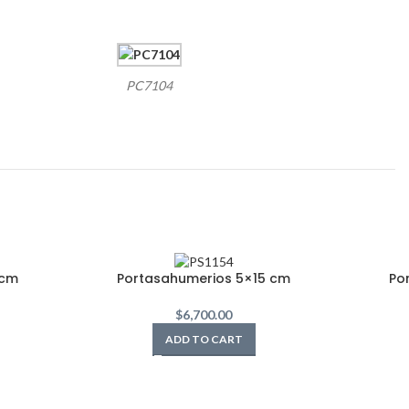
PC7104
 cm
Portasahumerios 5×15 cm
Po
$
6,700.00
ADD TO CART