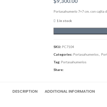
$
9,300.00
Portasahumerio 7×7 cm. con cajita d
1 in stock
SKU:
PC7104
Categories:
Portasahumerios
,
Por
Tag:
Portasahumerios
Share:
DESCRIPTION
ADDITIONAL INFORMATION