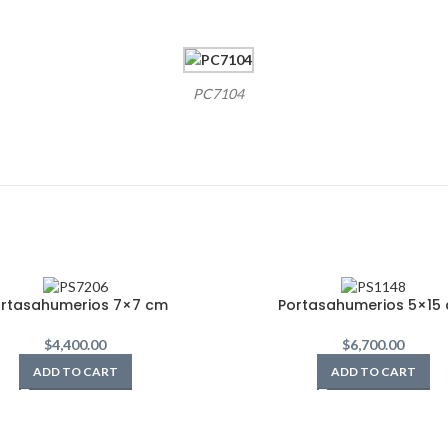
PC7104
rtasahumerios 7×7 cm
Portasahumerios 5×15
$
4,400.00
$
6,700.00
ADD TO CART
ADD TO CART