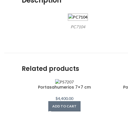
Description
PC7104
Related products
Portasahumerios 7×7 cm
Po
$
4,400.00
ADD TO CART