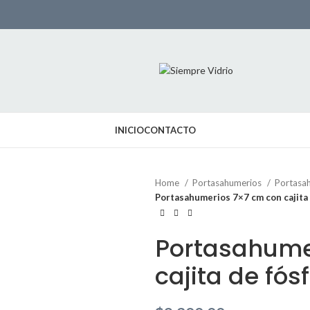
INICIO
CONTACTO
Home
Portasahumerios
Portasa
Portasahumerios 7×7 cm con cajita
Portasahume
cajita de fós