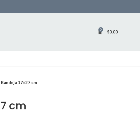
0
$
0.00
Bandeja 17×27 cm
27 cm