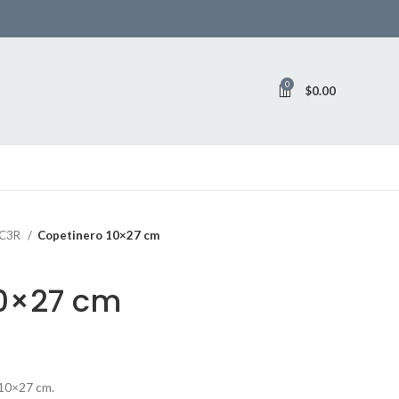
0
$
0.00
 C3R
Copetinero 10×27 cm
10×27 cm
 10×27 cm.