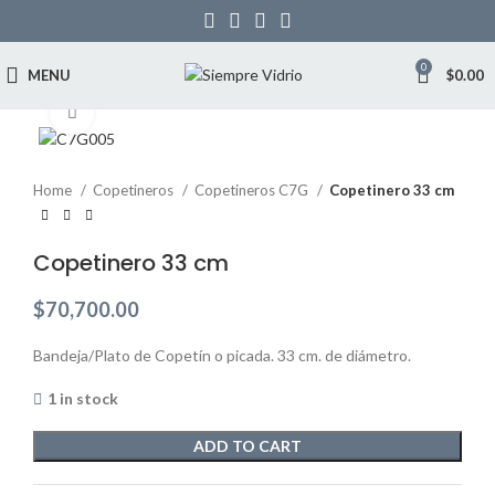
0
MENU
$
0.00
Click to enlarge
Home
Copetineros
Copetineros C7G
Copetinero 33 cm
Copetinero 33 cm
$
70,700.00
Bandeja/Plato de Copetín o picada. 33 cm. de diámetro.
1 in stock
ADD TO CART