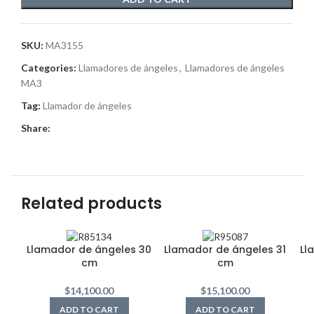
SKU:
MA3155
Categories:
Llamadores de ángeles
,
Llamadores de ángeles
MA3
Tag:
Llamador de ángeles
Share:
Related products
Llamador de ángeles 30
Llamador de ángeles 31
Ll
cm
cm
$
14,100.00
$
15,100.00
ADD TO CART
ADD TO CART