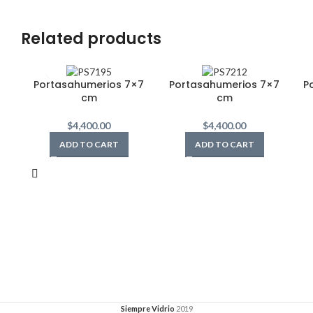
Related products
Portasahumerios 7×7
Portasahumerios 7×7
P
cm
cm
$
4,400.00
$
4,400.00
ADD TO CART
ADD TO CART
Siempre Vidrio
2019