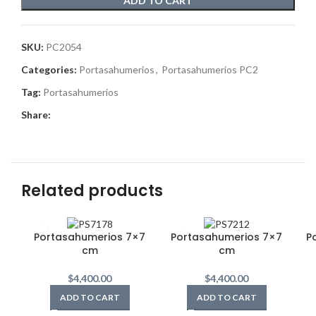
ADD TO CART
SKU:
PC2054
Categories:
Portasahumerios
,
Portasahumerios PC2
Tag:
Portasahumerios
Share:
Related products
Portasahumerios 7×7
Portasahumerios 7×7
P
cm
cm
$
4,400.00
$
4,400.00
ADD TO CART
ADD TO CART