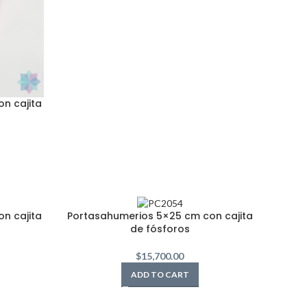
n cajita
n cajita
Portasahumerios 5×25 cm con cajita
de fósforos
$
15,700.00
ADD TO CART