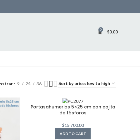
0
$
0.00
ostrar
9
24
36
Portasahumerios 5×25 cm con cajita
de fósforos
$
15,700.00
ADD TO CART