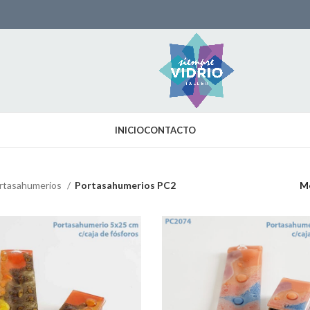
INICIO
CONTACTO
rtasahumerios
Portasahumerios PC2
M