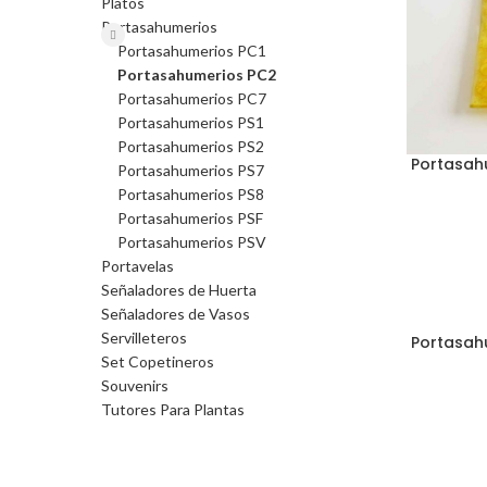
Platos
Portasahumerios
Portasahumerios PC1
Portasahumerios PC2
Portasahumerios PC7
Portasahumerios PS1
Portasahumerios PS2
Portasah
Portasahumerios PS7
Portasahumerios PS8
Portasahumerios PSF
Portasahumerios PSV
Portavelas
Señaladores de Huerta
Señaladores de Vasos
Servilleteros
Portasah
Set Copetineros
Souvenirs
Tutores Para Plantas