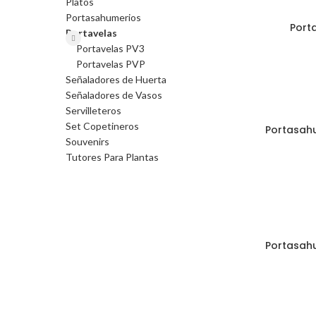
Platos
Portasahumerios
Port
Portavelas
Portavelas PV3
Portavelas PVP
Señaladores de Huerta
Señaladores de Vasos
Servilleteros
Set Copetineros
Portasahu
Souvenirs
Tutores Para Plantas
Portasahu