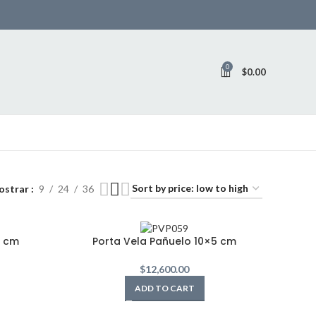
0
$
0.00
ostrar
9
24
36
5 cm
Porta Vela Pañuelo 10×5 cm
$
12,600.00
ADD TO CART