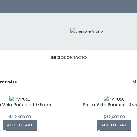
INICIO
CONTACTO
rtavelas
M
a Vela Pañuelo 10×5 cm
Porta Vela Pañuelo 10×
$
12,600.00
$
12,600.00
ADD TO CART
ADD TO CART