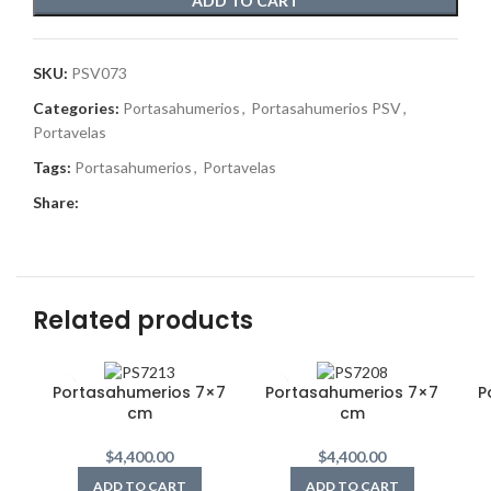
ADD TO CART
SKU:
PSV073
Categories:
Portasahumerios
,
Portasahumerios PSV
,
Portavelas
Tags:
Portasahumerios
,
Portavelas
Share:
Related products
Portasahumerios 7×7
Portasahumerios 7×7
P
cm
cm
$
4,400.00
$
4,400.00
ADD TO CART
ADD TO CART