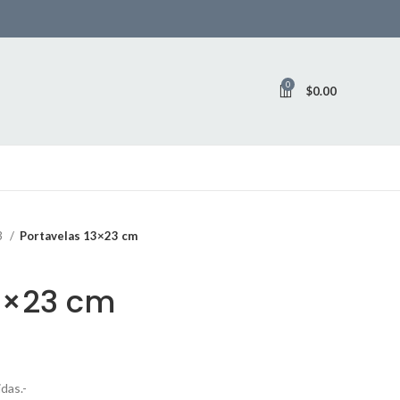
0
$
0.00
3
Portavelas 13×23 cm
3×23 cm
das.-