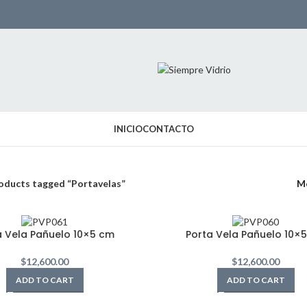
INICIO
CONTACTO
oducts tagged “Portavelas”
M
a Vela Pañuelo 10×5 cm
Porta Vela Pañuelo 10×
$
12,600.00
$
12,600.00
ADD TO CART
ADD TO CART