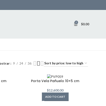
0
$
0.00
ostrar
9
24
36
5 cm
Porta Vela Pañuelo 10×5 cm
$
12,600.00
ADD TO CART