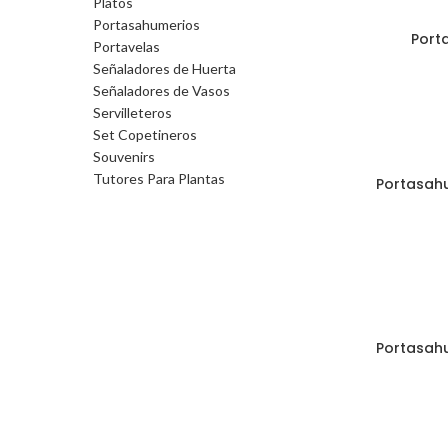
Platos
Portasahumerios
Port
Portavelas
Señaladores de Huerta
Señaladores de Vasos
Servilleteros
Set Copetineros
Souvenirs
Tutores Para Plantas
Portasahu
Portasahu