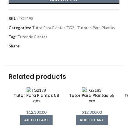
SKU:
TG2198
Categories:
Tutor Para Plantas TG2
,
Tutores Para Plantas
Tag:
Tutor de Plantas
Share:
Related products
Tutor Para Plantas 58
Tutor Para Plantas 58
T
cm
cm
$
12,300.00
$
12,300.00
ADD TO CART
ADD TO CART