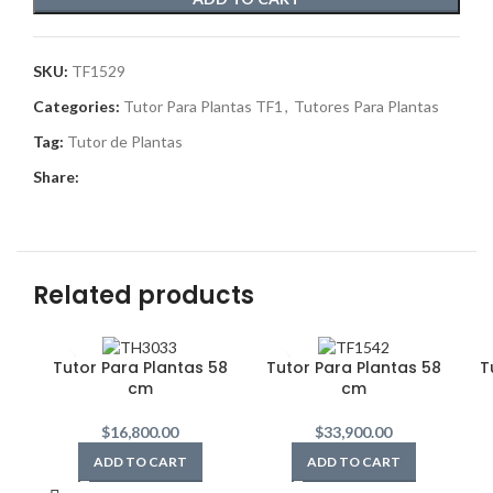
SKU:
TF1529
Categories:
Tutor Para Plantas TF1
,
Tutores Para Plantas
Tag:
Tutor de Plantas
Share:
Related products
Tutor Para Plantas 58
Tutor Para Plantas 58
T
cm
cm
$
16,800.00
$
33,900.00
ADD TO CART
ADD TO CART