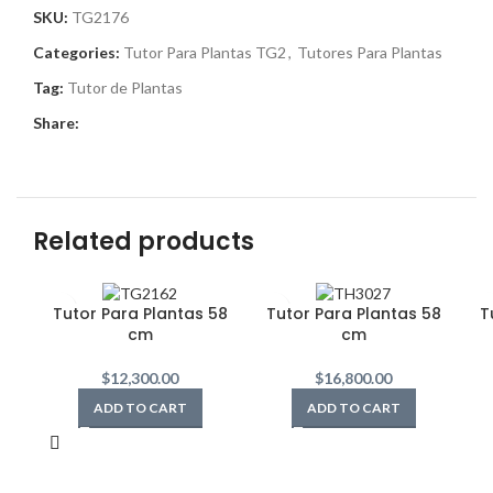
SKU:
TG2176
Categories:
Tutor Para Plantas TG2
,
Tutores Para Plantas
Tag:
Tutor de Plantas
Share:
Related products
Tutor Para Plantas 58
Tutor Para Plantas 58
T
cm
cm
$
12,300.00
$
16,800.00
ADD TO CART
ADD TO CART