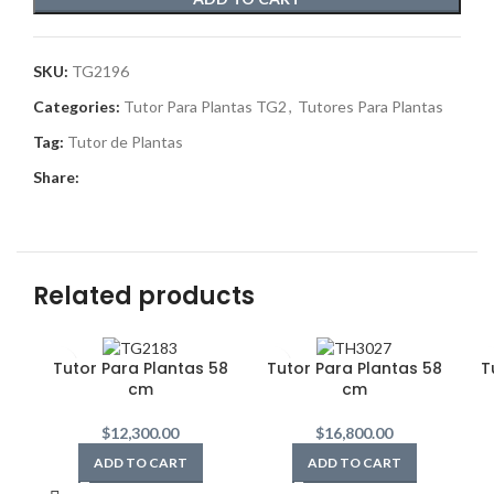
SKU:
TG2196
Categories:
Tutor Para Plantas TG2
,
Tutores Para Plantas
Tag:
Tutor de Plantas
Share:
Related products
Tutor Para Plantas 58
Tutor Para Plantas 58
T
cm
cm
$
12,300.00
$
16,800.00
ADD TO CART
ADD TO CART