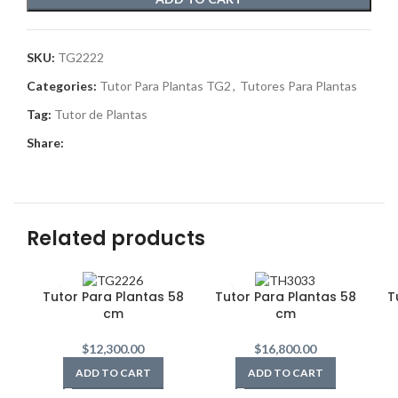
SKU:
TG2222
Categories:
Tutor Para Plantas TG2
,
Tutores Para Plantas
Tag:
Tutor de Plantas
Share:
Related products
Tutor Para Plantas 58
Tutor Para Plantas 58
T
cm
cm
$
12,300.00
$
16,800.00
ADD TO CART
ADD TO CART