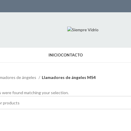
INICIO
CONTACTO
amadores de ángeles
Llamadores de ángeles MS4
 were found matching your selection.