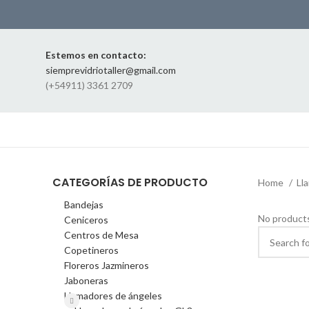
Estemos en contacto:
siemprevidriotaller@gmail.com
(+54911) 3361 2709
CATEGORÍAS DE PRODUCTO
Home
Ll
Bandejas
No products
Ceniceros
Centros de Mesa
Copetineros
Floreros Jazmineros
Jaboneras
Llamadores de ángeles