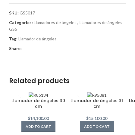
SKU:
GS5017
Categories:
Llamadores de ángeles
,
Llamadores de ángeles
GS5
Tag:
Llamador de ángeles
Share:
Related products
Llamador de ángeles 30
Llamador de ángeles 31
Ll
cm
cm
$
14,100.00
$
15,100.00
ADD TO CART
ADD TO CART